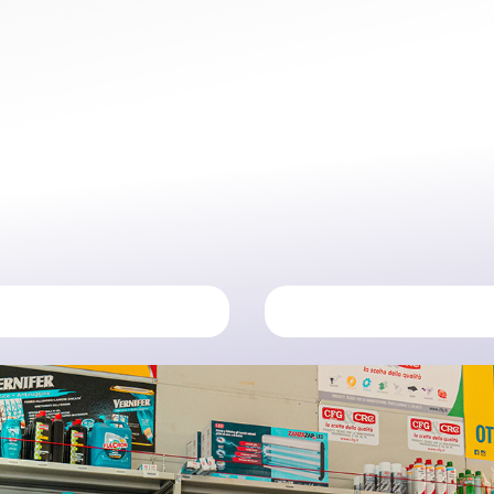
ELETTROUTENSILI
ACCESSORI

