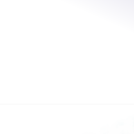
puntel
cavalletti
Modena, Reggio Emilia
spedizione porto franco p
Chiama ora