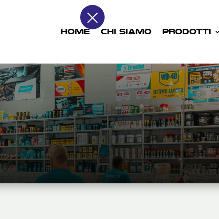
×
HOME
CHI SIAMO
PRODOTTI
EDILIZIA
HOME
PRODOTTI
FERRAMENTA
EDILIZIA

5
5
5