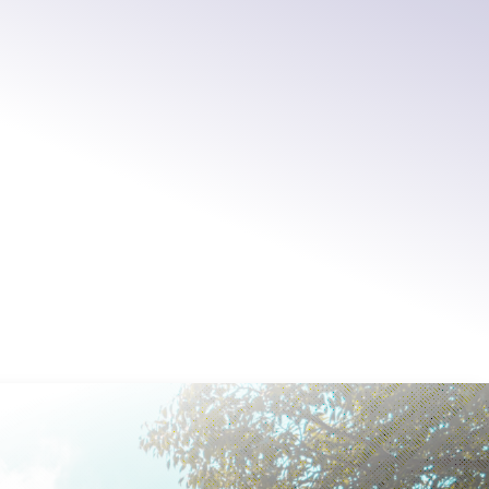
li, attrezzature edili, ponteggi,
zone di
servizio di
revia accordi