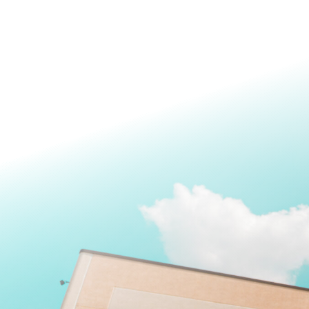
Contattaci per acquistare o sapere di p
magazzino/negozio di ferramen
Nome
Cognome
Telefono