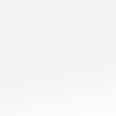
accessori e
e
contattaci
Modena e