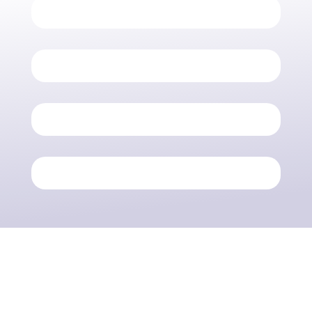
MACCHINE

UTENSILI MANUALI

ACCESSORI

RICAMBI
