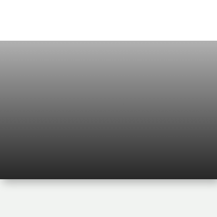
ATTREZZATURE IDRAULICHE

HOME
PRODOTTI
IDRAULICA
5
5
5
ATTREZZATURE IDRAULICHE