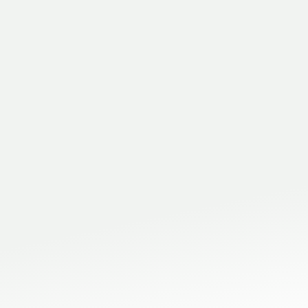
Modena e Raggio Emilia
attrezzi e utensili
professionali per idraulici
forniture idrauliche
Vieni a