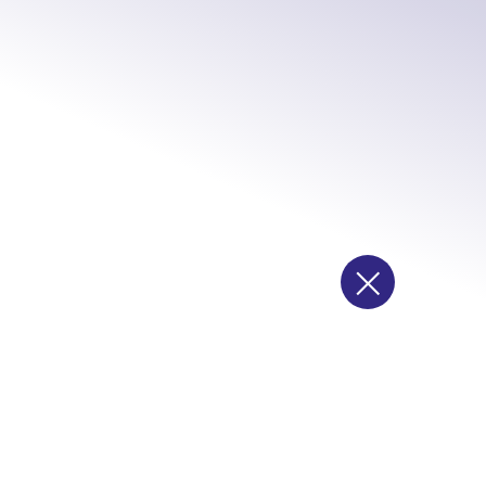
attrezzi manuali
×
elettroutensili
Chiama ora