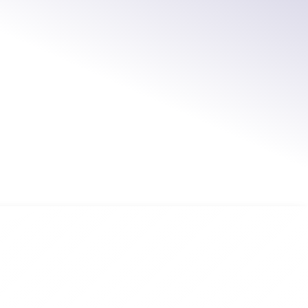
raccorderia di piccole e grandi
gomito
T
riduzioni
molti
nelle
gio Emilia
Mettiti in contatto col
vienici a trovare