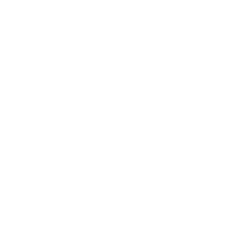
Contattaci per acquistare o sapere di p
magazzino/negozio di ferramen
Nome
Cognome
Telefono
E-mail