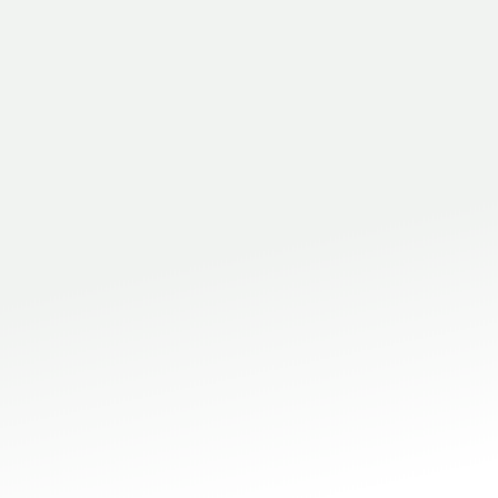
iche
e neri, in acciaio inox e zincati
lezza garantita dalle saldature a
li per le tubature di impianti
in vendita
chiama