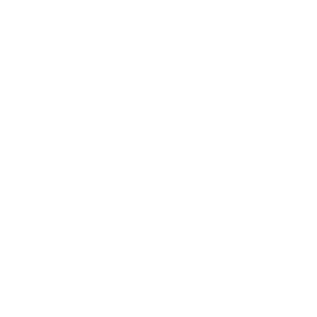
iù sulle forniture
ta a Maranello