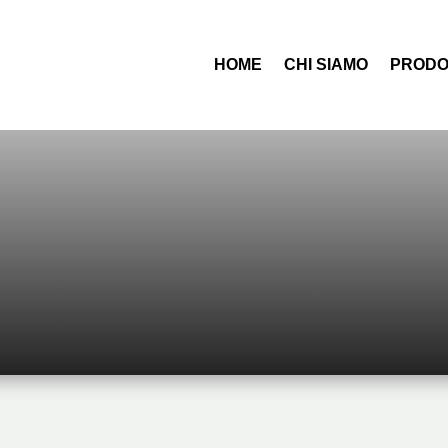
HOME
CHI SIAMO
PRODO

HOME
PRODOTTI
IDRAULICA
RACCORDI A SALDARE
5
5
5