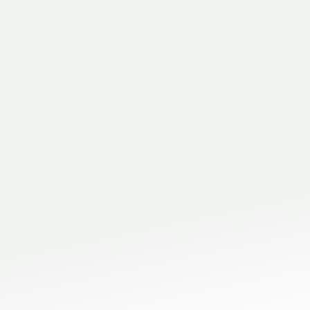
forniture idraul
raccordi a saldar
durevo
caldo
idea
Vieni a scoprire le forniture idrauliche 
ora
province di Modena e Reggio Emilia