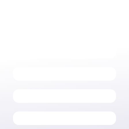
AEROGRAFI

COMPRESSORI

VALVOLAME ARIA

SOFFIAGGIO

RACCORDI A INNESTO RAPIDO
