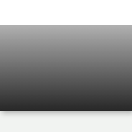
ARIA COMPRESSA

HOME
PRODOTTI
UTENSILERIA
5
5
5
ARIA COMPRESSA