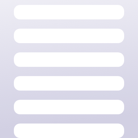
RACCORDI A CALZAMENTO

RACCORDI FILETTARI

LAVAGGIO

GONFIAGGIO

INGRASSAGGIO

TUBI E MANOMETRI ARIA
