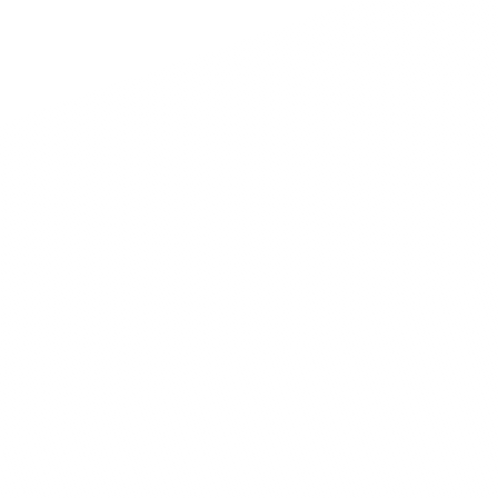
sulle forniture
magazzino/negozio di ferramenta a
Maranello
Nome
Cognome
Telefono
E-mail