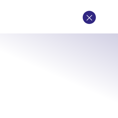
×
valvolame
tubi