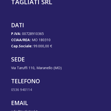
TAGLIATI SRL
DATI
P.IVA:
00728910365
CCIAA/REA:
MO 180310
Cap.Sociale:
99.000,00 €
SEDE
Via Taruffi 110, Maranello (MO)
TELEFONO
0536 940114
EMAIL